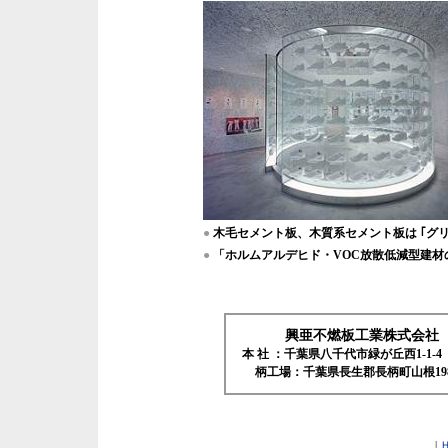
●
木毛セメント板、木質系セメント板は
｢グ
●
「ホルムアルデヒド・VOC放散低減型建材
興亜不燃板工業株式会社
本 社 ：千葉県八千代市緑が丘西1-
柄工場：千葉県長生郡長柄町山根198
|