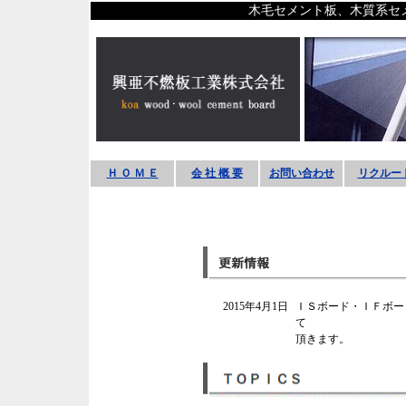
木毛セメント板、木質系セ
Ｈ Ｏ Ｍ Ｅ
会 社 概 要
お問い合わせ
リクルー
2015年4月1日
ＩＳボード・ＩＦボー
て
頂きます。